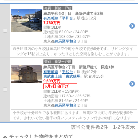
売買｜新築一戸建
練馬平和台3丁目 新築戸建て全2棟
有楽町線
「
平和台
」駅 徒歩12分
7,780万円
間取:
3LDK
建物面積:
82.00㎡ / 24.80坪
土地面積:
108.00㎡ / 32.67坪
東京都
練馬区
平和台
３丁目
通学区域内の小学校は練馬区立仲町小学校で徒歩8分です。リビングダイ
ニングが15帖以上あり、ゆったりとした空間を楽しむことができます。夢
のマイホームは思い切って新築の戸建てはい...
売買｜新築一戸建
練馬区平和台2丁目 新築戸建て 限定1棟
有楽町線
「
平和台
」駅 徒歩12分
東武東上線
「
東武練馬
」駅 徒歩15分
9,699万円
6月9日 値下げ
間取:
2LDK＋1S(納戸)
建物面積:
117.60㎡ / 35.57坪
土地面積:
81.65㎡ / 24.69坪
東京都
練馬区
平和台
２丁目
小学校が十分通学できる範囲にあります。練馬区立北町小学校が徒歩9分
です。きれいで使い勝手の良いシステムキッチン付きの物件になります。
楽しい生活がおくれる2SLDKの、心地よい物...
該当公開件数
2
件
1-2
件表示
チェックした物件をまとめて